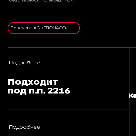
безопасности колёсных ТС».
Перечень АО «ГЛОНАСС»
Подробнее
Подходит
под п.п. 2216
К
К
К
Подробнее