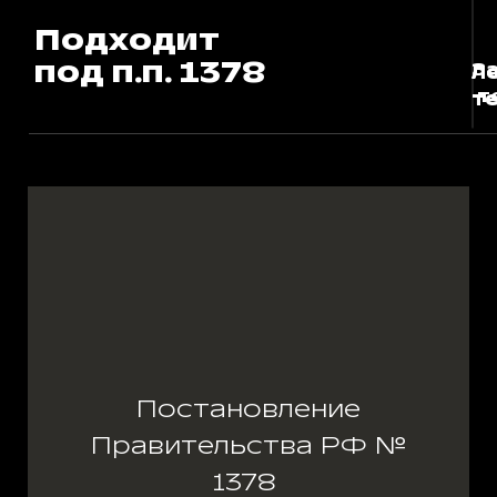
Подходит
под п.п. 1378
З
Л
Л
т
т
т
Постановление
Правительства РФ №
1378