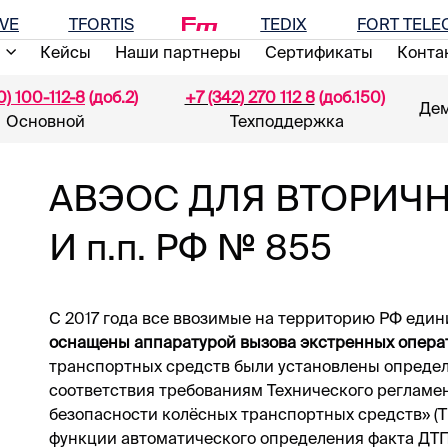
VE
TFORTIS
TEDIX
FORT TEL
Кейсы
Наши партнеры
Сертификаты
Конта
0) 100-112-8
(доб.2)
+7 (342) 270 112 8
(доб.150)
Де
Основной
Техподдержка
АВЭОС ДЛЯ ВТОРИЧ
И п.п. РФ № 855
С 2017 года все ввозимые на территорию РФ еди
оснащены аппаратурой вызова экстренных опера
транспортных средств были установлены опреде
соответствия требованиям Технического регламе
безопасности колёсных транспортных средств» (Т
функции автоматического определения факта ДТП