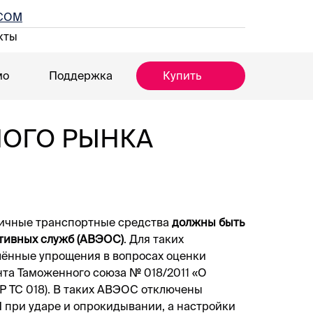
ECOM
кты
мо
Поддержка
Купить
НОГО РЫНКА
ничные транспортные средства
должны быть
тивных служб (АВЭОС)
. Для таких
лённые упрощения в вопросах оценки
нта Таможенного союза № 018/2011 «О
Р ТС 018). В таких АВЭОС отключены
 при ударе и опрокидывании, а настройки