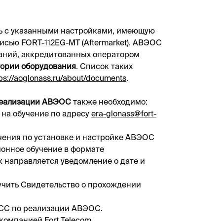
ь с указанными настройками, имеющую
сью FORT-112EG-MT (Aftеrmarket). АВЭОС
паний, аккредитованных оператором
гории оборудования
. Список таких
tps://aoglonass.ru/about/documents
.
 реализации АВЭОС
также необходимо:
 на обучение по адресу
era-glonass@fort-
чения по установке и настройке АВЭОС
ионное обучение в формате
 направляется уведомление о дате и
лучить Свидетельство о прохождении
СС по реализации АВЭОС.
компанией Fort Telecom.