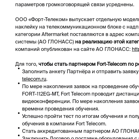
параметров громкоговорящей связи усреднены.
ООО «Форт-Телеком» выпускает отдельную модел
наклейку на телекоммуникационном блоке с надпи
категории Aftermarket поставляются в адрес ком
системы (АО ГЛОНАСС)
на реализацию этой кате
компаний опубликован на сайте АО ГЛОНАСС:
ht
Для того,
чтобы стать партнером Fort-Telecom по
Заполнить анкету Партнёра и отправить заявку
telecom.ru
.
По мере накопления заявок на проведение обу
FORT-112EG-MT, Fort Telecom проводит дистанц
видеоконференции. По мере накопления заявок
времени проведения обучения.
Успешно пройти тест по итогам обучения и по
обучения в компании Fort Telecom.
Стать аккредитованным партнером АО ГЛОНА
Заключить Договор о поставке оборудования с 