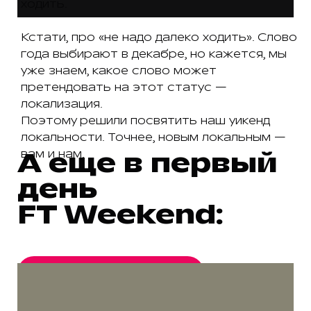
ходить.
Кстати, про «не надо далеко ходить». Слово
года выбирают в декабре, но кажется, мы
уже знаем, какое слово может
претендовать на этот статус —
локализация.
Поэтому решили посвятить наш уикенд
локальности. Точнее, новым локальным —
А еще в первый
вам и нам.
день
FT Weekend:
Подробная программа