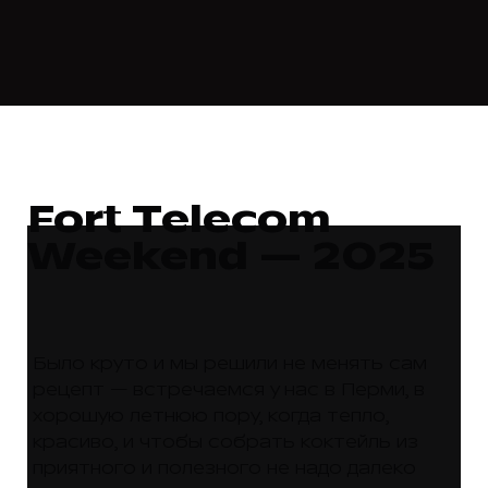
Fort Telecom
Weekend — 2025
Было круто и мы решили не менять сам
рецепт — встречаемся у нас в Перми, в
хорошую летнюю пору, когда тепло,
красиво, и чтобы собрать коктейль из
приятного и полезного не надо далеко