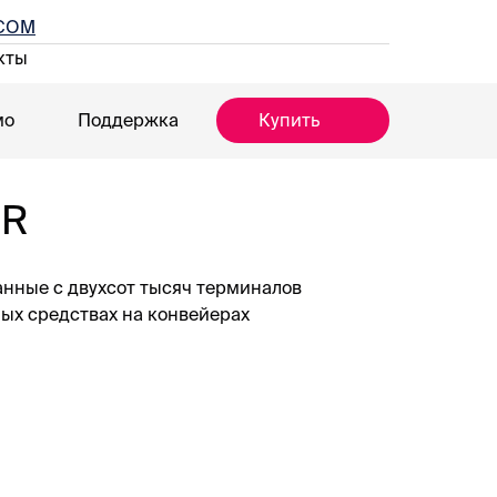
ECOM
кты
мо
Поддержка
Купить
ER
данные с двухсот тысяч терминалов
ых средствах на конвейерах